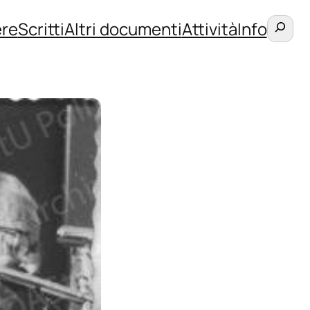
Cerca
re
Scritti
Altri documenti
Attività
Info