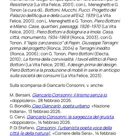
Resistenza
(La Vita Felice, 2001); con L. Meneghetti e G.
Tonon (a cura di),
Bottoni, Mucchi, Pucci. Progetto del
Palazzo dell’Acqua e della Luce all’E42, 1939
(La Vita
Felice, 2001); con L. Meneghetti e G. Tonon,
Piero Bottoni
e Milano. Case, quartieri, paesaggi, 1926-1970
(La Vita
Felice, 2001);
Piero Bottoni a Bologna e a Imola. Casa,
città, monumento, 1934-1969
(Ronca, 2003); con G.
Tonon,
Il “lapis zanzaresco” di Pepin. Giuseppe Terragni
prima del progetto
(Ronca, 2004) e
Terragni inedito
(Ronca, 2006); con G. Tonon,
Piero Bottoni
(Electa,
2010);
La forma della convivialità. I tavoli ellittici di Piero
Bottoni
(La Vita Felice, 2018),
Il design prima del design.
Piero Bottoni e la produzione di mobili in serie in anticipo
sulla società dei consumi
(La Vita Felice, 2023).
Sulla scomparsa di Giancarlo Consonni, v. anche:
M. Bersani,
Giancarlo Consonni: il lirismo senza io
,
«doppiozero», 28 febbraio 2026.
G. Biondillo,
Ciao Giancarlo, poeta urbano
, «Nazione
Indiana», 13 febbraio 2026.
G. Cervi,
Giancarlo Consonni: la saggezza del gruista
,
«doppiozero», 14 febbraio 2026.
P. Di Stefano,
Consonni, l’urbanista poeta voce della
città (e della natura)
, «Corriere della Sera», 14 febbraio