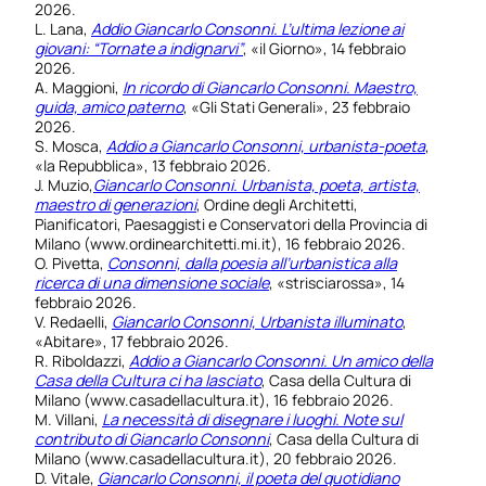
2026.
L. Lana,
Addio Giancarlo Consonni. L’ultima lezione ai
giovani: “Tornate a indignarvi”
, «il Giorno», 14 febbraio
2026.
A. Maggioni,
In ricordo di Giancarlo Consonni. Maestro,
guida, amico paterno
, «Gli Stati Generali», 23 febbraio
2026.
S. Mosca,
Addio a Giancarlo Consonni, urbanista-poeta
,
«la Repubblica», 13 febbraio 2026.
J. Muzio,
Giancarlo Consonni. Urbanista, poeta, artista,
maestro di generazioni
, Ordine degli Architetti,
Pianificatori, Paesaggisti e Conservatori della Provincia di
Milano (www.ordinearchitetti.mi.it), 16 febbraio 2026.
O. Pivetta,
Consonni, dalla poesia all’urbanistica alla
ricerca di una dimensione sociale
, «strisciarossa», 14
febbraio 2026.
V. Redaelli,
Giancarlo Consonni, Urbanista illuminato
,
«Abitare», 17 febbraio 2026.
R. Riboldazzi,
Addio a Giancarlo Consonni. Un amico della
Casa della Cultura ci ha lasciato
, Casa della Cultura di
Milano (www.casadellacultura.it), 16 febbraio 2026.
M. Villani,
La necessità di disegnare i luoghi. Note sul
contributo di Giancarlo Consonni
, Casa della Cultura di
Milano (www.casadellacultura.it), 20 febbraio 2026.
D. Vitale,
Giancarlo Consonni, il poeta del quotidiano