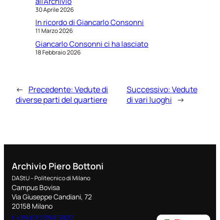
all’Archivio
30 Aprile 2026
In ricordo di Giancarlo Consonni
11 Marzo 2026
Giancarlo Consonni ci ha lasciato
18 Febbraio 2026
←
Precedente:
Vedute di
Successivo:
Vedute
diverse parti del quartiere
di vari luoghi
→
Archivio Piero Bottoni
DAStU – Politecnico di Milano
Campus Bovisa
Via Giuseppe Candiani, 72
20158 Milano
t +39 02 2399 5827