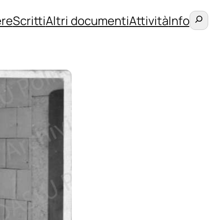
Cerca
re
Scritti
Altri documenti
Attività
Info