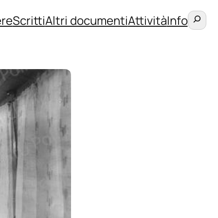
Cerca
re
Scritti
Altri documenti
Attività
Info