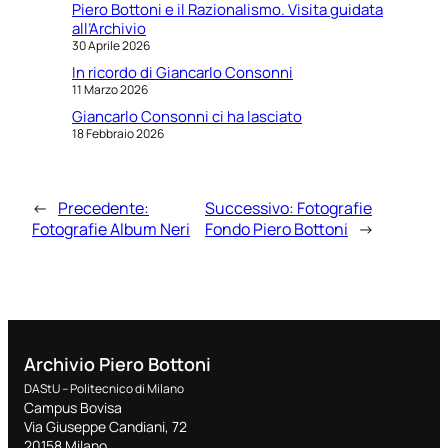
Piero Bottoni e il Razionalismo. Visita guidata
all’Archivio
30 Aprile 2026
In ricordo di Giancarlo Consonni
11 Marzo 2026
Giancarlo Consonni ci ha lasciato
18 Febbraio 2026
←
Precedente:
Successivo:
Fotografie
Fotografie Album Neri
Fondo Piero Bottoni
→
Archivio Piero Bottoni
DAStU – Politecnico di Milano
Campus Bovisa
Via Giuseppe Candiani, 72
20158 Milano