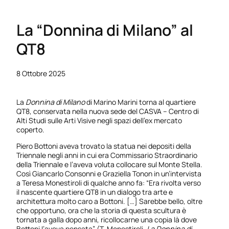
La “Donnina di Milano” al
QT8
8 Ottobre 2025
La
Donnina di Milano
di Marino Marini torna al quartiere
QT8, conservata nella nuova sede del CASVA – Centro di
Alti Studi sulle Arti Visive negli spazi dell’ex mercato
coperto.
Piero Bottoni aveva trovato la statua nei depositi della
Triennale negli anni in cui era Commissario Straordinario
della Triennale e l’aveva voluta collocare sul Monte Stella.
Così Giancarlo Consonni e Graziella Tonon in un’intervista
a Teresa Monestiroli di qualche anno fa: “Era rivolta verso
il nascente quartiere QT8 in un dialogo tra arte e
architettura molto caro a Bottoni. […] Sarebbe bello, oltre
che opportuno, ora che la storia di questa scultura è
tornata a galla dopo anni, ricollocarne una copia là dove
Bottoni l’aveva pensata” (T. Monestiroli,
La Donnina di