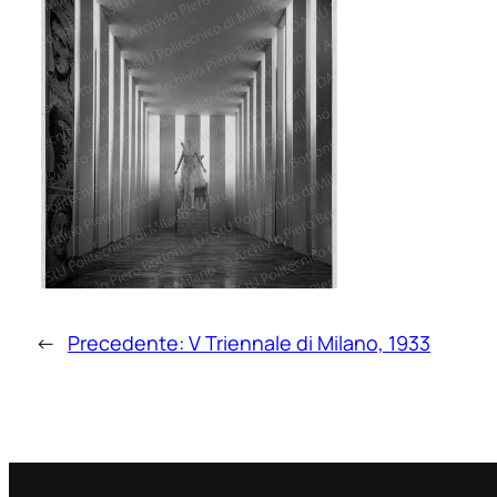
←
Precedente:
V Triennale di Milano, 1933