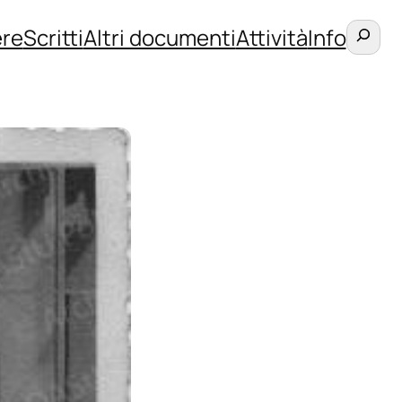
Cerca
re
Scritti
Altri documenti
Attività
Info