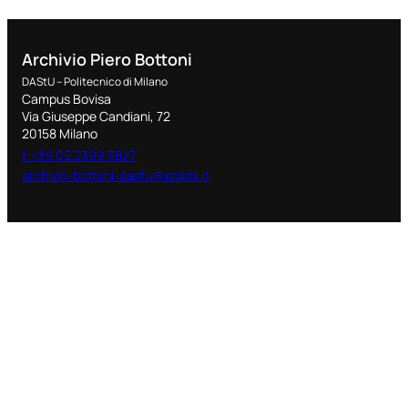
Archivio Piero Bottoni
DAStU – Politecnico di Milano
Campus Bovisa
Via Giuseppe Candiani, 72
20158 Milano
t +39 02 2399 5827
archivio-bottoni-dastu@polimi.it