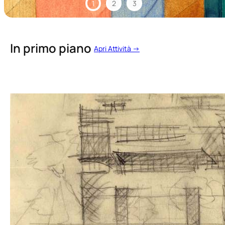
1
2
3
In primo piano
Apri Attività →