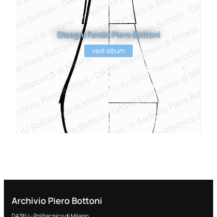
Disegni Fondo Piero Bottoni
vedi album
Archivio Piero Bottoni
DAStU - Politecnico di Milano