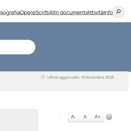
Cerca
liografia
Opere
Scritti
Altri documenti
Attività
Info
Ultimo aggiornato:
19 Novembre 2025
A-
A
A+