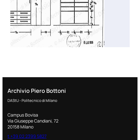
Archivio Piero Bottoni
DAStU - Politecnico di Milano
Campus Bovisa
Via Giuseppe Candiani, 72
20158 Milano
t +39 02 2399 5827