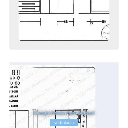
Disegni Fondo Piero Bottoni
vedi album