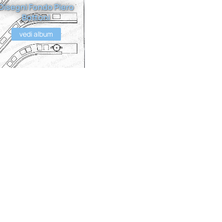
Disegni Fondo Piero
Bottoni
vedi album