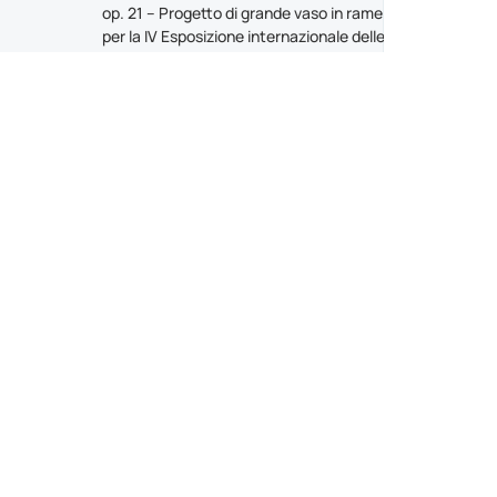
op. 21 – Progetto di grande vaso in rame
per la IV Esposizione internazionale delle
arti decorative e industriali moderne di
Monza, concorso, 1928-29
op. 22 – Progetto del nuovo macello di
Palermo, concorso, 1929, con Enrico A.
Griffini e Gianluigi Manfredi
op. 23 – Arredamento di casa Dello
Strologo (I, in via Montenapoleone) a
Milano, 1929
op. 24 – Banco della rivista «Il
Convegno» alla Fiera del libro di Milano,
1929
op. 25 – Poltroncina in tubo d’acciaio
cromato, 1929
op. 26.1 – Attaccapanni «a cactus» per
casa Balducci a Milano, 1929