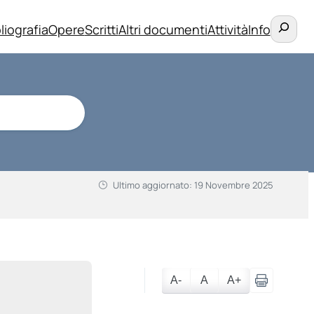
Cerca
liografia
Opere
Scritti
Altri documenti
Attività
Info
Ultimo aggiornato:
19 Novembre 2025
A-
A
A+